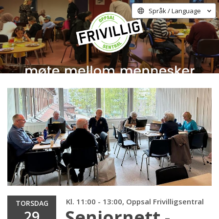
Språk / Language
Kl. 11:00 - 13:00, Oppsal Frivilligsentral
TORSDAG
Seniornett -
29