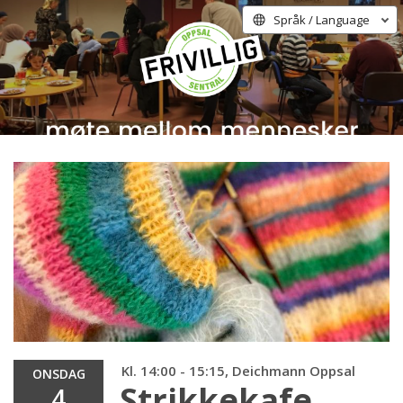
Språk / Language
Kl. 14:00 - 15:15, Deichmann Oppsal
ONSDAG
Strikkekafe
4