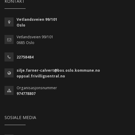
KONTAKT
Vetlandsveien 99/101
Oslo
Vetlandsveien 99/101
0685 Oslo
22758484
silje.farner-calvert@bos.oslo.kommune.no
oppsal.frivilligsentral.no
Organisasjonsnummer
974778807
SOSIALE MEDIA