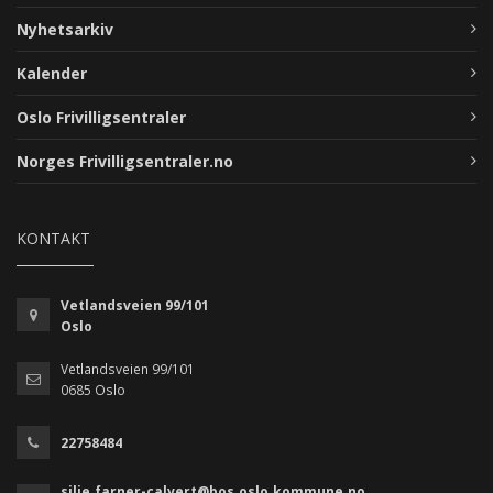
Nyhetsarkiv
Kalender
Oslo Frivilligsentraler
Norges Frivilligsentraler.no
KONTAKT
Vetlandsveien 99/101
Oslo
Vetlandsveien 99/101
0685 Oslo
22758484
silje.farner-calvert@bos.oslo.kommune.no