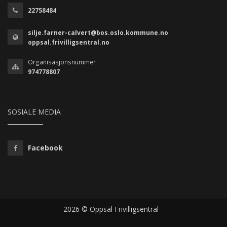
22758484
silje.farner-calvert@bos.oslo.kommune.no
oppsal.frivilligsentral.no
Organisasjonsnummer
974778807
SOSIALE MEDIA
Facebook
2026 © Oppsal Frivilligsentral