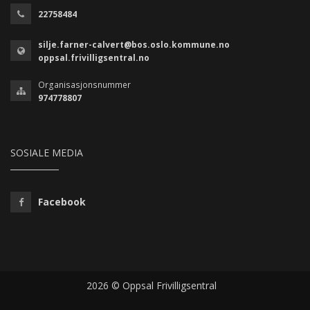
22758484
silje.farner-calvert@bos.oslo.kommune.no
oppsal.frivilligsentral.no
Organisasjonsnummer
974778807
SOSIALE MEDIA
Facebook
2026 © Oppsal Frivilligsentral